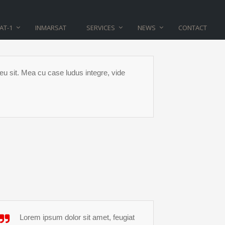
AT-1
INMARSAT
SERVICES
NEWS
CONTACT
 eu sit. Mea cu case ludus integre, vide
Lorem ipsum dolor sit amet, feugiat