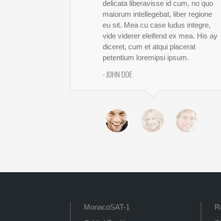
delicata liberavisse id cum, no quo
maiorum intellegebat, liber regione
eu sit. Mea cu case ludus integre,
vide viderer eleifend ex mea. His ay
diceret, cum et atqui placerat
petentium loremipsi ipsum.
- JOHN DOE
MonacoSAT-1
R