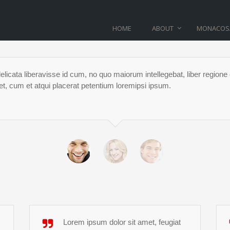
HOME
ABOUT
MONACOS
TESTIMONIALS
elicata liberavisse id cum, no quo maiorum intellegebat, liber regione
et, cum et atqui placerat petentium loremipsi ipsum.
Home
>
Testimonials
Lorem ipsum dolor sit amet, feugiat