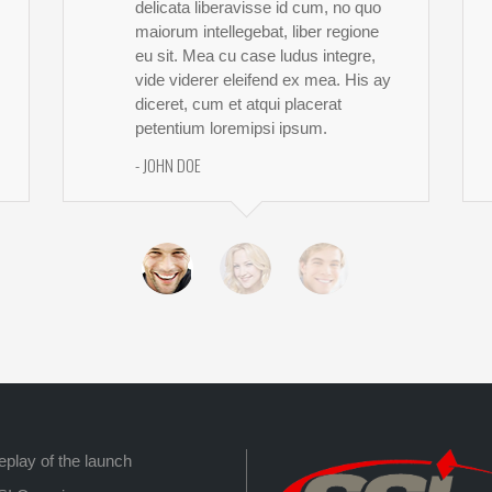
delicata liberavisse id cum, no quo
maiorum intellegebat, liber regione
eu sit. Mea cu case ludus integre,
vide viderer eleifend ex mea. His ay
diceret, cum et atqui placerat
petentium loremipsi ipsum.
- JOHN DOE
eplay of the launch